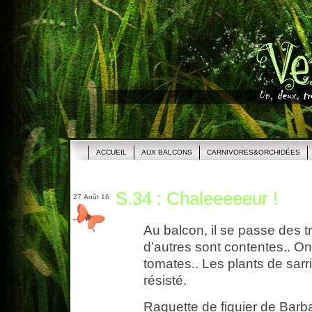
ACCUEIL
AUX BALCONS
CARNIVORES&ORCHIDÉES
S.34 : Chaleeeeeur !
27 Août 16
Au balcon, il se passe des t
d’autres sont contentes.. On
tomates.. Les plants de sarr
résisté.
Raquette de figuier de Barba