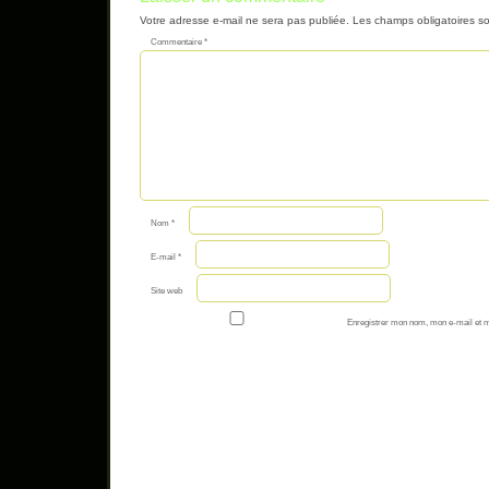
Votre adresse e-mail ne sera pas publiée.
Les champs obligatoires s
Commentaire
*
Nom
*
E-mail
*
Site web
Enregistrer mon nom, mon e-mail et m