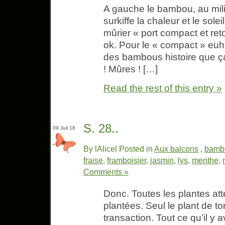
A gauche le bambou, au mil
surkiffe la chaleur et le soleil,
mûrier « port compact et ret
ok. Pour le « compact » euh…
des bambous histoire que ça
! Mûres ! […]
Read the rest of this entry »
S. 28..
09 Juil 18
By lAlicel Posted in
Aux balcons
,
bamb
fraise
,
framboisier
,
jasmin
,
lys
,
menthe
,
Comments »
Donc. Toutes les plantes at
plantées. Seul le plant de t
transaction. Tout ce qu’il y 