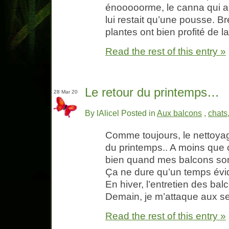
énooooorme, le canna qui a e
lui restait qu’une pousse. Br
plantes ont bien profité de l
Read the rest of this entry »
Le retour du printemps…
28 Mar 20
By lAlicel Posted in
Aux balcons
,
chats
Comme toujours, le nettoyag
du printemps.. A moins que ç
bien quand mes balcons sont
Ça ne dure qu’un temps évi
En hiver, l’entretien des ba
Demain, je m’attaque aux s
Read the rest of this entry »