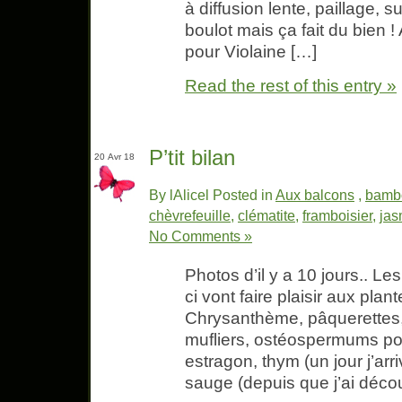
à diffusion lente, paillage, s
boulot mais ça fait du bien 
pour Violaine […]
Read the rest of this entry »
P’tit bilan
20 Avr 18
By lAlicel Posted in
Aux balcons
,
bamb
chèvrefeuille
,
clématite
,
framboisier
,
jas
No Comments »
Photos d’il y a 10 jours.. L
ci vont faire plaisir aux plan
Chrysanthème, pâquerettes,
mufliers, ostéospermums pour
estragon, thym (un jour j’arri
sauge (depuis que j’ai découv