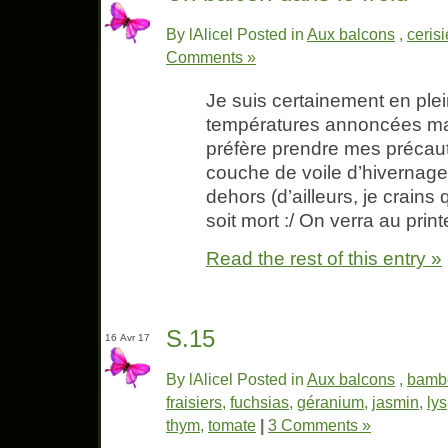
By lAlicel Posted in
Aux balcons
,
cerisi
Comments »
Je suis certainement en plein 
températures annoncées mai
préfère prendre mes précaut
couche de voile d’hivernage 
dehors (d’ailleurs, je crain
soit mort :/ On verra au pri
Read the rest of this entry »
S.15
16 Avr 17
By lAlicel Posted in
Aux balcons
,
bamb
fraisiers
,
fuchsias
,
géranium
,
jasmin
,
lys
thym
,
tomate
|
3 Comments »