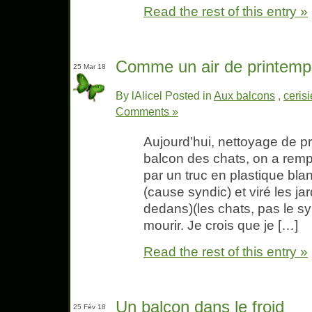
Read the rest of this entry »
Comme un air de printemp
25 Mar 18
By lAlicel Posted in
Aux balcons
,
cerisi
Comments »
Aujourd’hui, nettoyage de p
balcon des chats, on a rempl
par un truc en plastique blan
(cause syndic) et viré les ja
dedans)(les chats, pas le syn
mourir. Je crois que je […]
Read the rest of this entry »
Un balcon dans le froid
25 Fév 18