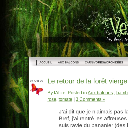
ACCUEIL
AUX BALCONS
CARNIVORES&ORCHIDÉES
Le retour de la forêt vierg
04 Oct 20
By lAlicel Posted in
Aux balcons
,
bamb
rose
,
tomate
|
3 Comments »
J’ai dit que je n’aimais pas 
Bref, j’ai rentré les affreuse
suis ravie du bananier (des