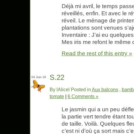
Déjà mi avril, le temps pass
réveillés, enfin. Et avec le 
réveil. Le ménage de printem
plantations sont venues s’ajo
Inventaire : J’ai eu quelque
Mes iris me refont le même
Read the rest of this entry »
S.22
04 Juin 16
By lAlicel Posted in
Aux balcons
,
bamb
tomate
|
6 Comments »
Le jasmin qui a un peu défl
la partie vert tendre étant to
de taille. Voilà. Quelques fl
c’est ni d’où ça sort mais c’e