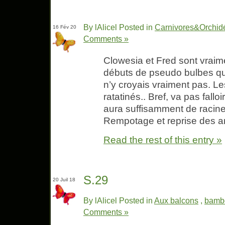
By lAlicel Posted in
Carnivores&Orchid
16 Fév 20
Comments »
Clowesia et Fred sont vraime
débuts de pseudo bulbes qui
n’y croyais vraiment pas. Le
ratatinés.. Bref, va pas fallo
aura suffisamment de racin
Rempotage et reprise des ar
Read the rest of this entry »
S.29
20 Juil 18
By lAlicel Posted in
Aux balcons
,
bamb
Comments »