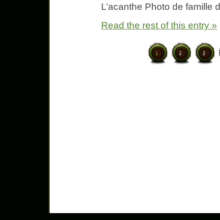
L’acanthe Photo de famille
Read the rest of this entry »
1
2
3