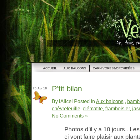
ACCUEIL
AUX BALCONS
CARNIVORES&ORCHIDÉES
P’tit bilan
20 Avr 18
By lAlicel Posted in
Aux balcons
,
bamb
chèvrefeuille
,
clématite
,
framboisier
,
jas
No Comments »
Photos d’il y a 10 jours.. L
ci vont faire plaisir aux plan