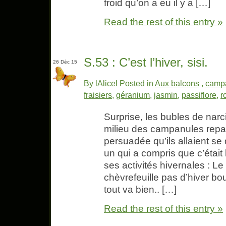
froid qu’on a eu il y a […]
Read the rest of this entry »
S.53 : C’est l’hiver, sisi.
26 Déc 15
By lAlicel Posted in
Aux balcons
,
camp
fraisiers
,
géranium
,
jasmin
,
passiflore
,
r
Surprise, les bubles de narc
milieu des campanules repar
persuadée qu’ils allaient se
un qui a compris que c’était 
ses activités hivernales : Le 
chèvrefeuille pas d’hiver bo
tout va bien.. […]
Read the rest of this entry »