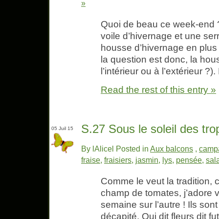
»
Quoi de beau ce week-end ?
voile d’hivernage et une serr
housse d’hivernage en plus 
la question est donc, la hou
l’intérieur ou à l’extérieur ?)
Read the rest of this entry »
S.27 Sous le soleil des tro
05 Juil 15
By lAlicel Posted in
Aux balcons
,
camp
fraise
,
fraisiers
,
jasmin
,
lys
,
pensée
,
sal
Comme le veut la tradition
champ de tomates, j’adore v
semaine sur l’autre ! Ils son
décapité. Qui dit fleurs dit f