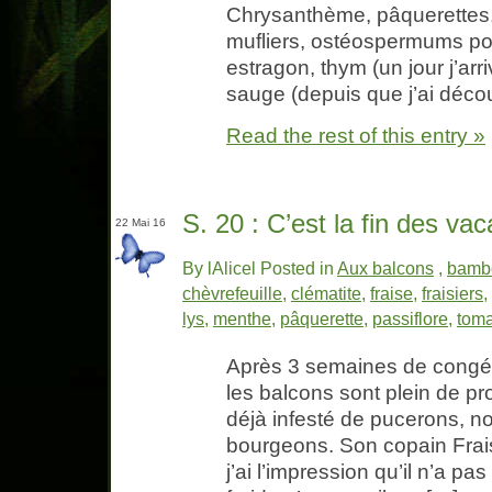
Chrysanthème, pâquerettes,
mufliers, ostéospermums pour
estragon, thym (un jour j’arri
sauge (depuis que j’ai découv
Read the rest of this entry »
S. 20 : C’est la fin des vac
22 Mai 16
By lAlicel Posted in
Aux balcons
,
bamb
chèvrefeuille
,
clématite
,
fraise
,
fraisiers
,
lys
,
menthe
,
pâquerette
,
passiflore
,
toma
Après 3 semaines de congé
les balcons sont plein de pro
déjà infesté de pucerons, 
bourgeons. Son copain Frais
j’ai l’impression qu’il n’a pa