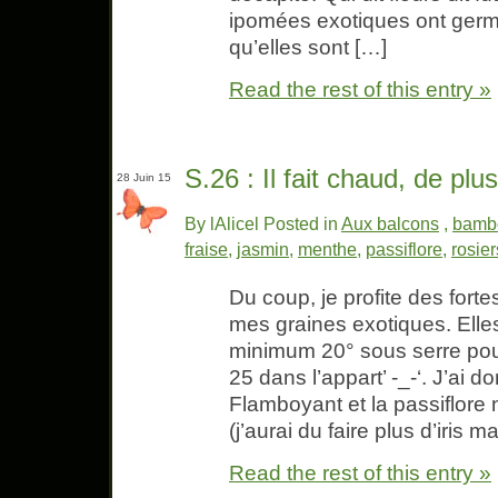
ipomées exotiques ont germé 
qu’elles sont […]
Read the rest of this entry »
S.26 : Il fait chaud, de plu
28 Juin 15
By lAlicel Posted in
Aux balcons
,
bamb
fraise
,
jasmin
,
menthe
,
passiflore
,
rosier
Du coup, je profite des fort
mes graines exotiques. Elle
minimum 20° sous serre pour 
25 dans l’appart’ -_-‘. J’ai 
Flamboyant et la passiflore 
(j’aurai du faire plus d’iris m
Read the rest of this entry »