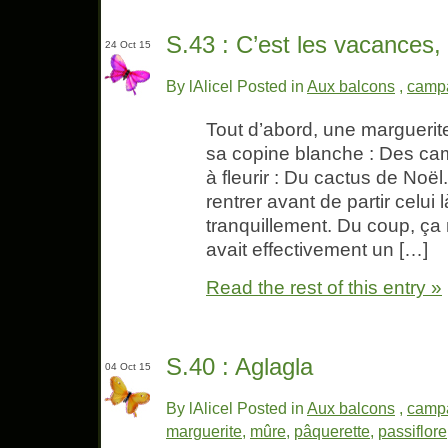
S.43 : C’est les vacances, 
24 Oct 15
By lAlicel Posted in
Aux balcons
,
camp
Tout d’abord, une marguerite
sa copine blanche : Des cam
à fleurir : Du cactus de Noël
rentrer avant de partir celui l
tranquillement. Du coup, ça 
avait effectivement un […]
Read the rest of this entry »
S.40 : Aglagla
04 Oct 15
By lAlicel Posted in
Aux balcons
,
camp
marguerite
,
mûre
,
pâquerette
,
passiflore