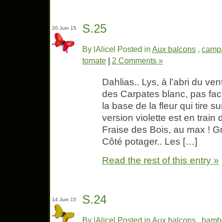
S.25
20 Juin 15
By lAlicel Posted in
Aux balcons
,
camp
tomate
|
2 Comments »
Dahlias.. Lys, à l’abri du v
des Carpates blanc, pas faci
la base de la fleur qui tire sur
version violette est en trai
Fraise des Bois, au max ! 
Côté potager.. Les […]
Read the rest of this entry »
S.24
14 Juin 15
By lAlicel Posted in
Aux balcons
,
bamb