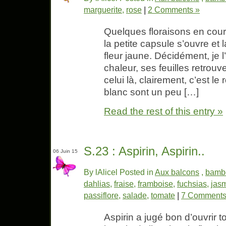
marguerite
,
rose
|
2 Comments »
Quelques floraisons en cour
la petite capsule s’ouvre et 
fleur jaune. Décidément, je 
chaleur, ses feuilles retrou
celui là, clairement, c’est l
blanc sont un peu […]
Read the rest of this entry »
S.23 : Aspirin, Aspirin..
06 Juin 15
By lAlicel Posted in
Aux balcons
,
bamb
dahlias
,
fraise
,
framboise
,
fuchsias
,
jas
passiflore
,
salade
,
tomate
|
7 Comments
Aspirin a jugé bon d’ouvrir t