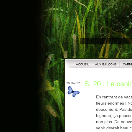
ACCUEIL
AUX BALCONS
CARN
S. 20 : La cani
20 Mai 17
En rentrant de vac
fleurs énormes ! Nou
doucement. Pas de 
bignone, ça pousse
non plus. De nouvell
venir devrait beauco