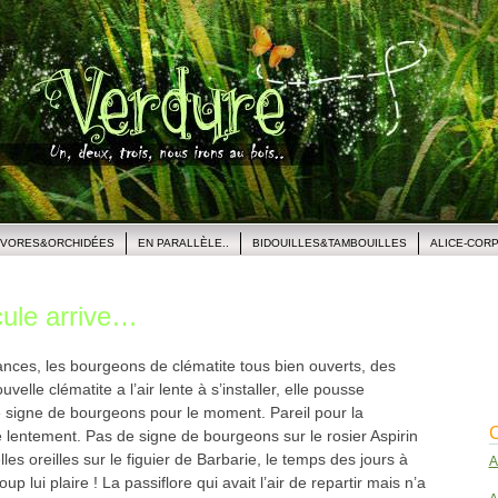
IVORES&ORCHIDÉES
EN PARALLÈLE..
BIDOUILLES&TAMBOUILLES
ALICE-COR
cule arrive…
ances, les bourgeons de clématite tous bien ouverts, des
velle clématite a l’air lente à s’installer, elle pousse
signe de bourgeons pour le moment. Pareil pour la
C
 lentement. Pas de signe de bourgeons sur le rosier Aspirin
es oreilles sur le figuier de Barbarie, le temps des jours à
A
up lui plaire ! La passiflore qui avait l’air de repartir mais n’a