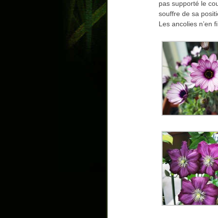
pas supporté le co
souffre de sa positi
Les ancolies n’en fi