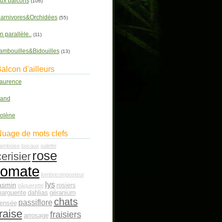
ux balcons
(106)
arnivores&Orchidées
(55)
n parallèle..
(11)
ambouilles&Bidouilles
(13)
alcon d'ailleurs
aurence
and
olène
uage de mots clefs
ramboise
bocaux
palette
rose
cerisier
tomate
lombricomposteur
lys
asmin
rosiers
pâquerette
arguerite
dahlias
géranium
chats
passiflore
ensée
fraise
fraisiers
arrosage