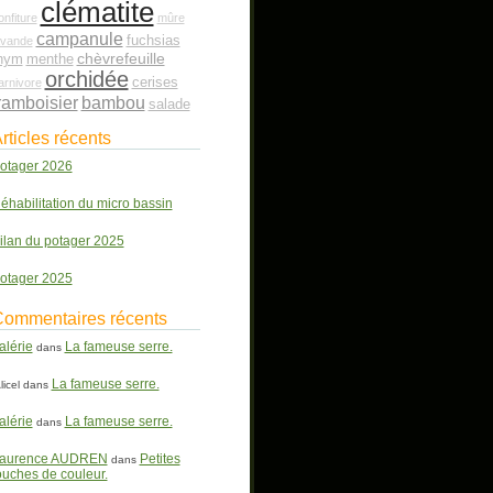
clématite
onfiture
mûre
campanule
fuchsias
avande
chèvrefeuille
hym
menthe
orchidée
cerises
arnivore
ramboisier
bambou
salade
rticles récents
otager 2026
éhabilitation du micro bassin
ilan du potager 2025
otager 2025
ommentaires récents
alérie
La fameuse serre.
dans
La fameuse serre.
licel
dans
alérie
La fameuse serre.
dans
aurence AUDREN
Petites
dans
ouches de couleur.