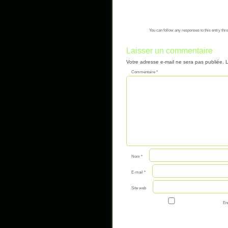
You can follow any responses to this entry thr
Laisser un commentaire
Votre adresse e-mail ne sera pas publiée.
L
Commentaire
*
Nom
*
E-mail
*
Site web
En