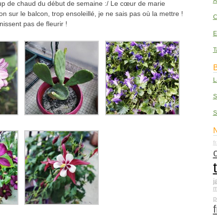
A
up de chaud du début de semaine :/ Le cœur de marie
on sur le balcon, trop ensoleillé, je ne sais pas où la mettre !
C
nissent pas de fleurir !
E
T
B
L
S
S
N
f
j
m
p