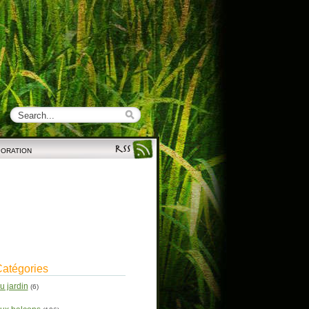
PORATION
atégories
u jardin
(6)