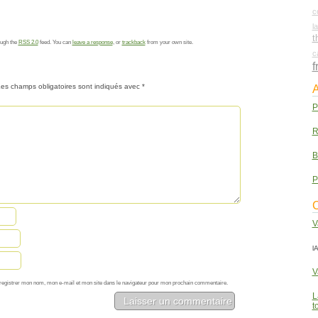
c
l
t
ough the
RSS 2.0
feed. You can
leave a response
, or
trackback
from your own site.
c
f
es champs obligatoires sont indiqués avec
*
A
P
R
B
P
C
V
lA
V
registrer mon nom, mon e-mail et mon site dans le navigateur pour mon prochain commentaire.
L
t