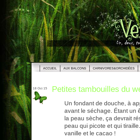
ACCUEIL
AUX BALCONS
CARNIVORES&ORCHIDÉES
Petites tambouilles du w
18 Oct 15
Un fondant de douche, à ap
avant le séchage. Étant un
la peau sèche, ça devrait 
peau qui picote et qui tiraill
vanille et le cacao !