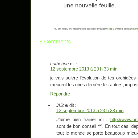
une nouvelle feuille.
You can follow any responses to this entry through the
RSS 2.0
feed. You can
leave
8 Comments
catherine
dit :
12 septembre 2013 à 23 h 33 min
je vais suivre l’évolution de tes orchidée
meurent les unes derrière les autres, impos
Répondre
lAlicel
dit :
12 septembre 2013 à 23 h 38 min
J’aime bien trainer ici :
http://www.or
sont de bon conseil ^^. En tout cas, de
tout le monde se porte beaucoup mieux