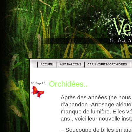
ACCUEIL
AUX BALCONS
CARNIVORES&ORCHIDÉES
Orchidées..
08 Sep 13
Après des années (ne nous v
d’abandon -Arrosage aléatoi
manque de lumière. Elles v
ans-, voici leur nouvelle insta
– Soucoupe de billes en ar