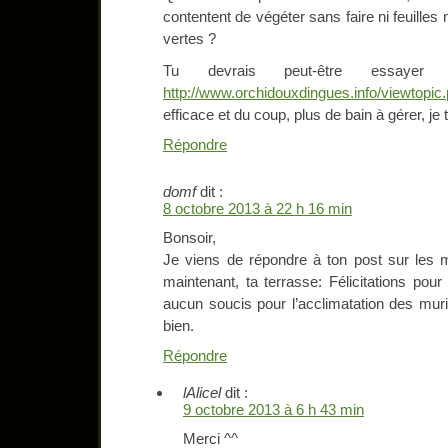
contentent de végéter sans faire ni feuille
vertes ?
Tu devrais peut-être essay
http://www.orchidouxdingues.info/viewtopi
efficace et du coup, plus de bain à gérer, je 
Répondre
domf
dit :
8 octobre 2013 à 22 h 16 min
Bonsoir,
Je viens de répondre à ton post sur les mu
maintenant, ta terrasse: Félicitations pou
aucun soucis pour l’acclimatation des muri
bien.
Répondre
lAlicel
dit :
9 octobre 2013 à 6 h 43 min
Merci ^^