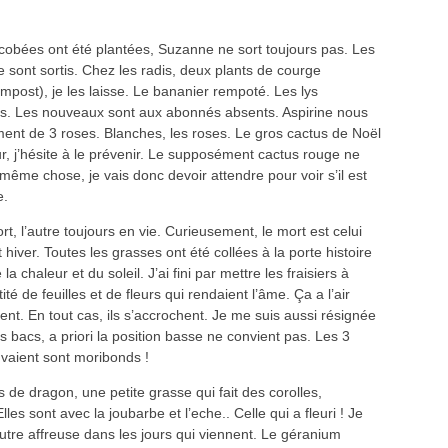
 cobées ont été plantées, Suzanne ne sort toujours pas. Les
te sont sortis. Chez les radis, deux plants de courge
mpost), je les laisse. Le bananier rempoté. Les lys
ncs. Les nouveaux sont aux abonnés absents. Aspirine nous
ment de 3 roses. Blanches, les roses. Le gros cactus de Noël
ur, j’hésite à le prévenir. Le supposément cactus rouge ne
 même chose, je vais donc devoir attendre pour voir s’il est
e.
t, l’autre toujours en vie. Curieusement, le mort est celui
et hiver. Toutes les grasses ont été collées à la porte histoire
 la chaleur et du soleil. J’ai fini par mettre les fraisiers à
ité de feuilles et de fleurs qui rendaient l’âme. Ça a l’air
t. En tout cas, ils s’accrochent. Je me suis aussi résignée
 bacs, a priori la position basse ne convient pas. Les 3
ouvaient sont moribonds !
s de dragon, une petite grasse qui fait des corolles,
Elles sont avec la joubarbe et l’eche.. Celle qui a fleuri ! Je
utre affreuse dans les jours qui viennent. Le géranium