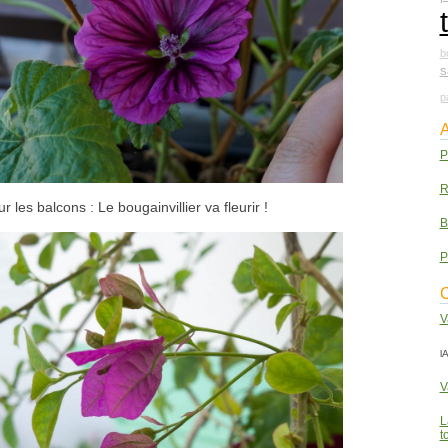
b
s
p
A
P
R
les balcons : Le bougainvillier va fleurir !
B
P
C
V
lA
V
L
t