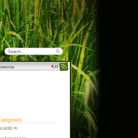
PORATION
atégories
u jardin
(6)