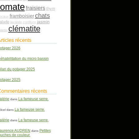
tomate
fraisiers
thym
chats
framboisier
ocaux
jasmin
alade
lavande
confiture
clématite
alette
rticles récents
otager 2026
éhabilitation du micro bassin
ilan du potager 2025
otager 2025
ommentaires récents
alérie
La fameuse serre.
dans
La fameuse serre.
licel
dans
alérie
La fameuse serre.
dans
aurence AUDREN
Petites
dans
ouches de couleur.