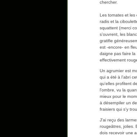
chercher.
Les tomates et les
radis et la ciboulet
squattent (merci co
s’ouvrent, les bla
gratifie généreuse
est -encore- en fle
daigne pas faire la
effectivement roug
Un agrumier est mor
qui a été à l’abri c
qu’elles profitent de
l’ombre, vu la quant
mieux pour le momen
à désempiler un des
fraisiers qui s’y tr
J’ai reçu des larme
rougeâtres, jolies. 
dois recevoir une a