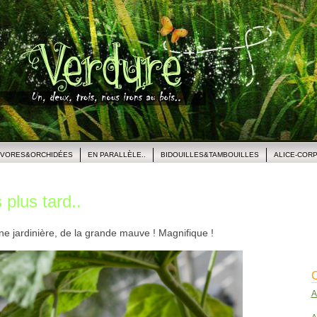
IVORES&ORCHIDÉES
EN PARALLÈLE..
BIDOUILLES&TAMBOUILLES
ALICE-COR
plus tard..
e jardinière, de la grande mauve ! Magnifique !
C
A