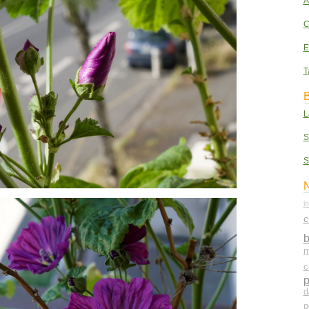
A
C
E
T
B
L
S
S
N
l
c
m
c
p
d
p