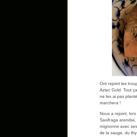
Ont rejoint les tr
Aztec Gold. Tout ç
ne les ai pas planté
marchera !
Nous a rejoint, lor
Saxifraga arendsii,
mignonne avec ses 
de la sauge, du thy