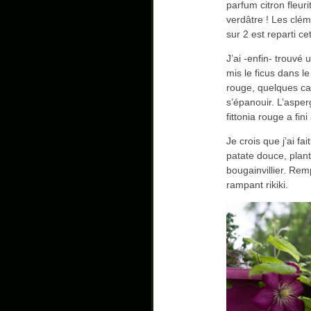
parfum citron fleur
verdâtre ! Les cléma
sur 2 est reparti ce
J’ai -enfin- trouvé 
mis le ficus dans le
rouge, quelques cail
s’épanouir. L’aspe
fittonia rouge a fin
Je crois que j’ai fa
patate douce, plant
bougainvillier. Rem
rampant rikiki.