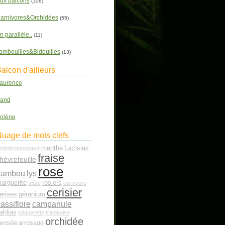
ux balcons
(106)
arnivores&Orchidées
(55)
n parallèle..
(11)
ambouilles&Bidouilles
(13)
alcon d'ailleurs
aurence
and
olène
uage de mots clefs
menthe
fuchsias
ombricomposteur
fraise
hèvrefeuille
rose
bambou
lys
arguerite
rosiers
mûre
carnivore
cerisier
erises
géranium
assiflore
campanule
ahlias
pâquerette
framboise
orchidée
ensée
arrosage