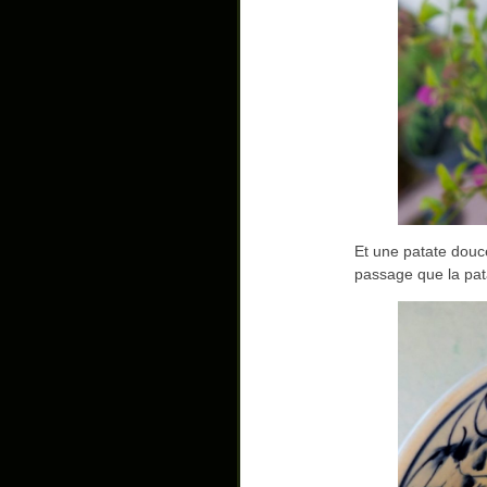
Et une patate douce
passage que la pat