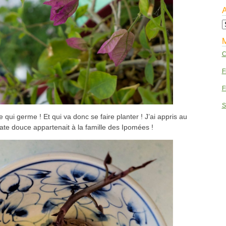
A
Ar
C
F
F
S
 qui germe ! Et qui va donc se faire planter ! J’ai appris au
ate douce appartenait à la famille des Ipomées !