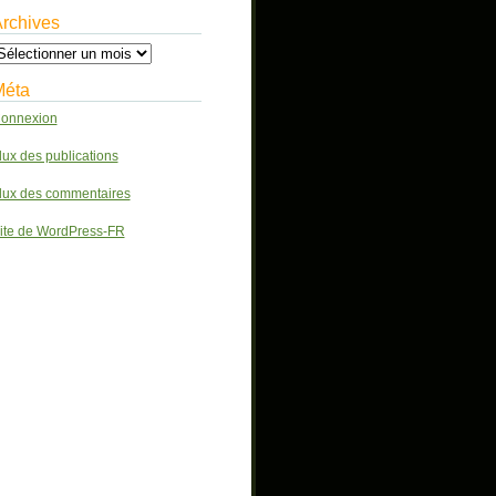
rchives
chives
Méta
onnexion
lux des publications
lux des commentaires
ite de WordPress-FR