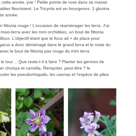
it cette année, joie ! Petite pointe de rose dans sa masse
tites fleurissent. Le Tricyrtis est en bourgeons. 1 gloxina
tte année.
un fittonia rouge ! L’occasion de réaménager les terra. J’ai
 maxi-terra avec les mini orchidées, un bout de fittonia
loux. L’objectif étant que le ficus ait + de place pour
rgarus a donc déménagé dans le grand terra et le reste du
i avec le bout de fittonia pas rouge du mini terra.
it le tour… Que reste-t-il à faire ? Planter les germes de
er choisya et camélia. Rempoter, peut-être ? le
poter les pseudorhispalis, les cannas et l’espèce de pilea