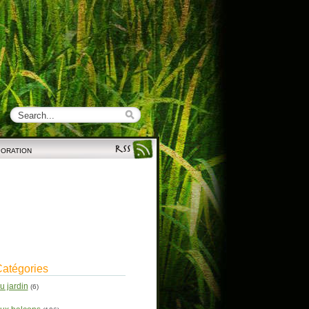
PORATION
atégories
u jardin
(6)