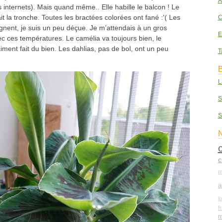
A
s internets). Mais quand même.. Elle habille le balcon ! Le
 fait la tronche. Toutes les bractées colorées ont fané :'( Les
C
gnent, je suis un peu déçue. Je m’attendais à un gros
E
 ces températures. Le camélia va toujours bien, le
iment fait du bien. Les dahlias, pas de bol, ont un peu
T
B
L
S
S
N
c
m
a
l
f
m