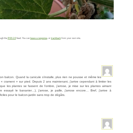
ough the
RSS 2.0
feed. You can
leave a response
, or
trackback
from your own site.
on balcon. Quand la canicule s’installe, plus rien ne pousse et même les
 « crament » sur pied. Depuis 2 ans maintenant, j’arrive cependant à limiter les
 que les plantes se fassent de l’ombre, j’arrose, je mise sur les plantes aimant
 essayé le bananier…), j’arrose, je paille, j’arrose encore… Bref, j’arrive à
iciles pour le balcon-jardin sans trop de dégâts.