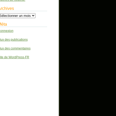
rchives
chives
Méta
onnexion
lux des publications
lux des commentaires
ite de WordPress-FR