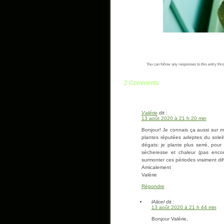
You can follow any responses to this entry thr
2 Comments
Valérie
dit :
13 août 2020 à 21 h 20 min
Bonjour! Je connais ça aussi sur m
plantes réputées adeptes du soleil
dégats: je plante plus serré, pour
sécheresse et chaleur (pas encore
surmonter ces périodes vraiment diff
Amicalement
Valérie
Répondre
lAlicel
dit :
13 août 2020 à 21 h 44 min
Bonjour Valérie,