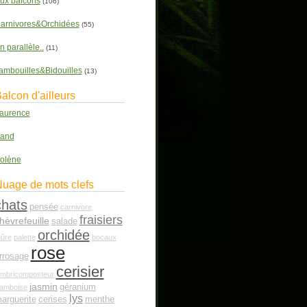
ux balcons
(106)
arnivores&Orchidées
(55)
n parallèle..
(11)
ambouilles&Bidouilles
(13)
alcon d'ailleurs
aurence
and
olène
uage de mots clefs
chats
pensée
carnivore
fraisiers
hèvrefeuille
salade
orchidée
ûre
palette
bocaux
rose
rrosage
cerisier
ombricomposteur
jasmin
géranium
ramboise
lys
arguerite
cerises
menthe