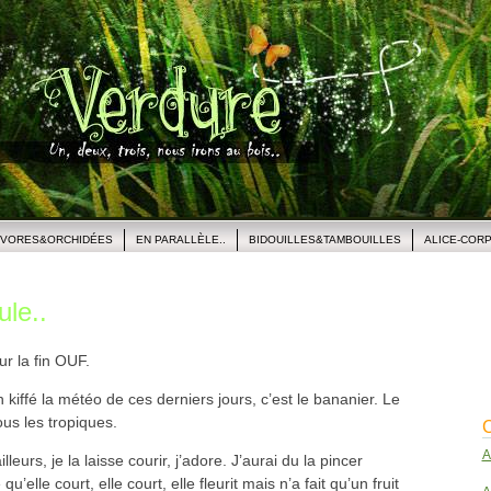
IVORES&ORCHIDÉES
EN PARALLÈLE..
BIDOUILLES&TAMBOUILLES
ALICE-COR
ule..
ur la fin OUF.
 kiffé la météo de ces derniers jours, c’est le bananier. Le
ous les tropiques.
C
A
leurs, je la laisse courir, j’adore. J’aurai du la pincer
’elle court, elle court, elle fleurit mais n’a fait qu’un fruit