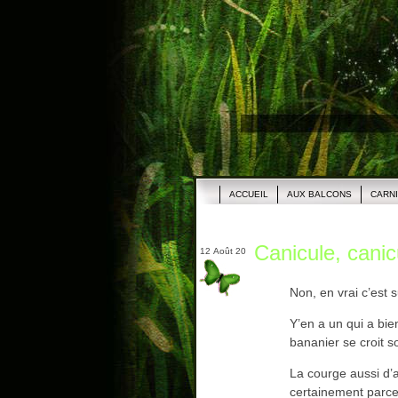
ACCUEIL
AUX BALCONS
CARN
Canicule, canic
12 Août 20
Non, en vrai c’est s
Y’en a un qui a bien
bananier se croit s
La courge aussi d’ail
certainement parce qu