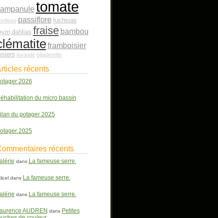
tomate
campanule
passiflore
fuchsias
onfiture
fraise
bambou
hym
dahlias
clématite
framboisier
osiers
lavande
pâquerette
rticles récents
otager 2026
éhabilitation du micro bassin
ilan du potager 2025
otager 2025
ommentaires récents
alérie
La fameuse serre.
dans
La fameuse serre.
licel
dans
alérie
La fameuse serre.
dans
aurence AUDREN
Petites
dans
ouches de couleur.