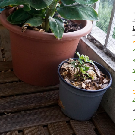
c
t
r
A
P
R
B
P
C
V
lA
V
L
t