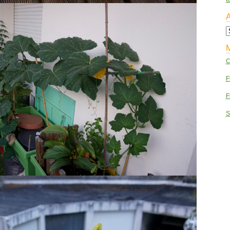
A
Ar
C
F
F
S